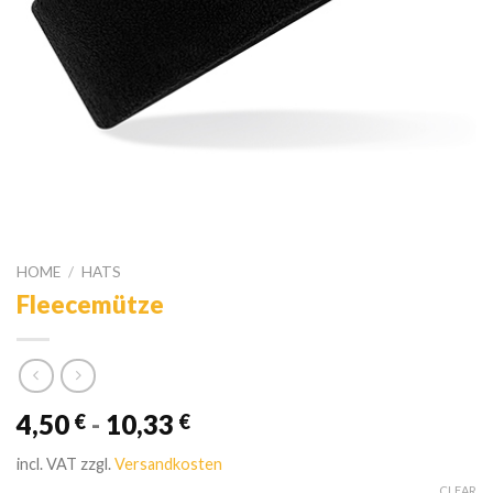
HOME
/
HATS
Fleecemütze
4,50
-
10,33
€
€
incl. VAT
zzgl.
Versandkosten
CLEAR