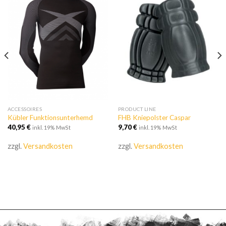
Zur
Zur
Wishlist
Wishlist
hinzufügen
hinzufügen
ACCESSOIRES
PRODUCT LINE
Kübler Funktionsunterhemd
FHB Kniepolster Caspar
40,95
€
9,70
€
inkl. 19% MwSt
inkl. 19% MwSt
zzgl.
Versandkosten
zzgl.
Versandkosten