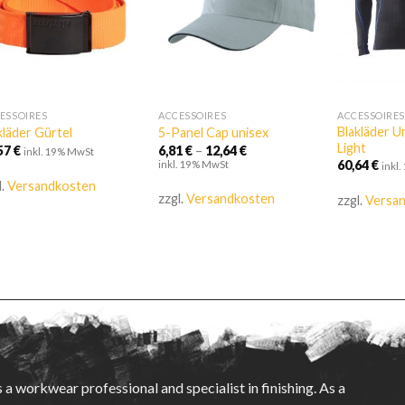
ESSOIRES
ACCESSOIRES
ACCESSOIRES
Blakläder 
kläder Gürtel
5-Panel Cap unisex
Light
,57
€
6,81
€
–
12,64
€
inkl. 19% MwSt
60,64
€
inkl. 19% MwSt
inkl
l.
Versandkosten
zzgl.
Versandkosten
zzgl.
Versa
s a workwear professional and specialist in finishing. As a