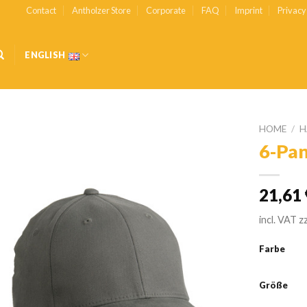
Contact
Antholzer Store
Corporate
FAQ
Imprint
Privacy
ENGLISH
HOME
/
H
6-Pan
Zur
Wishlist
hinzufügen
21,61
incl. VAT
z
Farbe
Größe