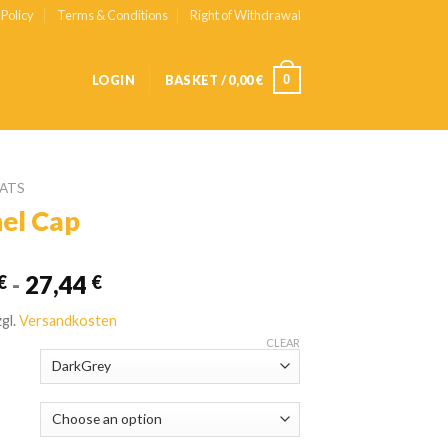
 Policy
Terms & Conditions
Right of Withdrawal
0
LOGIN
BASKET /
0,00
€
ATS
el Cap
-
27,44
€
€
zgl.
Versandkosten
CLEAR