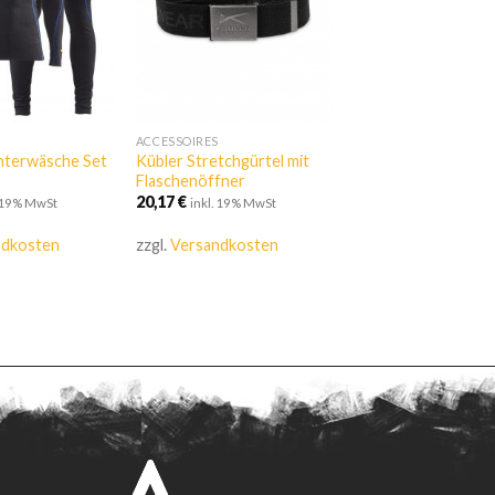
ACCESSOIRES
Unterwäsche Set
Kübler Stretchgürtel mit
Flaschenöffner
20,17
€
. 19% MwSt
inkl. 19% MwSt
ndkosten
zzgl.
Versandkosten