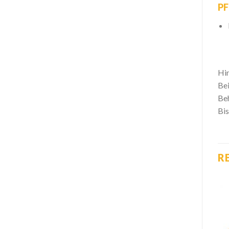
PF
Hin
Bei
Be
Bis
R
Zur
Zur
Wishlist
Wishlist
hinzufügen
hinzufügen