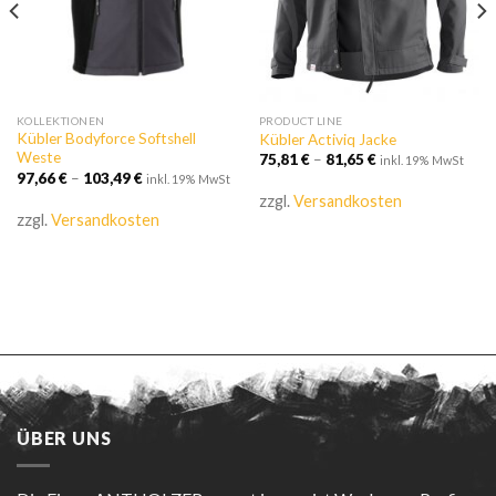
KOLLEKTIONEN
PRODUCT LINE
Kübler Bodyforce Softshell
Kübler Activiq Jacke
Weste
75,81
€
–
81,65
€
inkl. 19% MwSt
97,66
€
–
103,49
€
inkl. 19% MwSt
zzgl.
Versandkosten
zzgl.
Versandkosten
ÜBER UNS