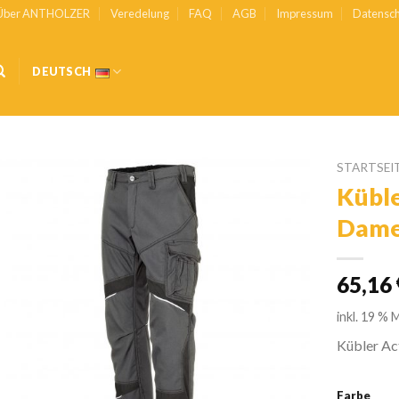
Über ANTHOLZER
Veredelung
FAQ
AGB
Impressum
Datensch
DEUTSCH
STARTSEI
Küble
Zur
Dame
Wunschliste
hinzufügen
65,16
inkl. 19 % 
Kübler Ac
Farbe