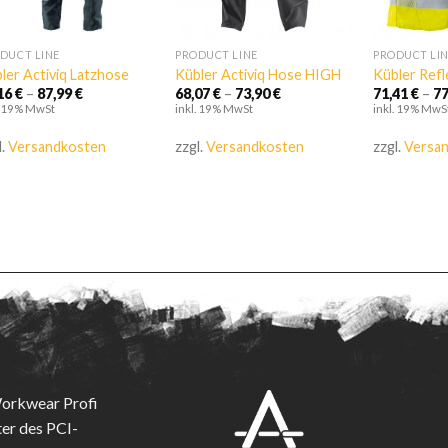
DUCT LINE
PRODUCT LINE
PRODUCT LI
ler Activiq Latzhose
Kübler Activiq Hose HIGH
Kübler Refl
,16
€
–
87,99
€
68,07
€
–
73,90
€
71,41
€
–
7
. 19% MwSt
inkl. 19% MwSt
inkl. 19% MwS
l.
Versandkosten
zzgl.
Versandkosten
zzgl.
Versa
Workwear Profi
ter des PCI-