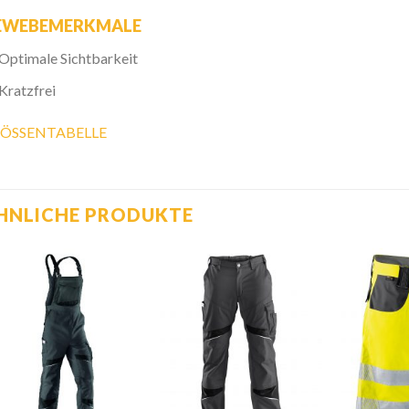
EWEBEMERKMALE
Optimale Sichtbarkeit
Kratzfrei
ÖSSENTABELLE
HNLICHE PRODUKTE
Zur
Zur
Wunschliste
Wunschliste
hinzufügen
hinzufügen