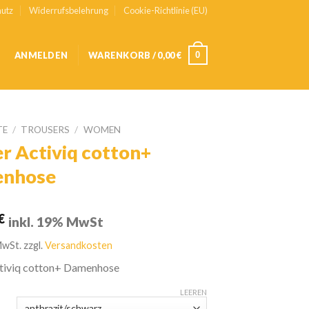
utz
Widerrufsbelehrung
Cookie-Richtlinie (EU)
0
ANMELDEN
WARENKORB /
0,00
€
TE
/
TROUSERS
/
WOMEN
r Activiq cotton+
nhose
€
inkl. 19% MwSt
MwSt.
zzgl.
Versandkosten
tiviq cotton+ Damenhose
LEEREN