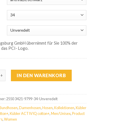
ugsburg GmbH übernimmt für Sie 100% der
 das PCI- Logo.
ctiviq cotton+ Damenhose Menge
IN DEN WARENKORB
mer:
2550 3421-9799-34-Unveredelt
Bundhosen
,
Damenhosen
,
Hosen
,
Kollektionen
,
Kübler
tton+
,
Kübler ACTIVIQ cotton+
,
Men/Unisex
,
Product
rs
,
Women