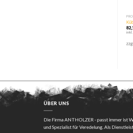
PRODUCT LINE
PRODUCT LINE
PRO
Kübler Activiq cotton+
Kübler Reflectiq Jacke
Küb
Latzhose
130,07
€
–
135,90
€
82
88,50
€
–
94,33
€
inkl. 19% MwSt
inkl
inkl. 19% MwSt
zzgl.
Versandkosten
zzg
zzgl.
Versandkosten
ÜBER UNS
Die Firma
ANTHOLZER - passt immer
ist 
und Spezialist für Veredelung. Als Dienstleis