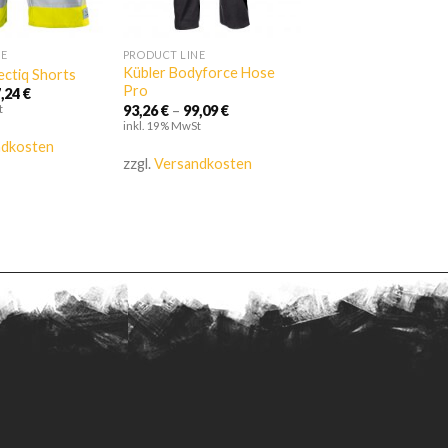
NE
PRODUCT LINE
Kübler Bodyforce Hose
ectiq Shorts
Pro
7,24
€
93,26
€
–
99,09
€
t
inkl. 19% MwSt
ndkosten
zzgl.
Versandkosten