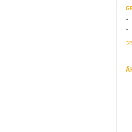
G
GR
Ä
Zur
Zur
Wunschliste
Wunschliste
hinzufügen
hinzufügen