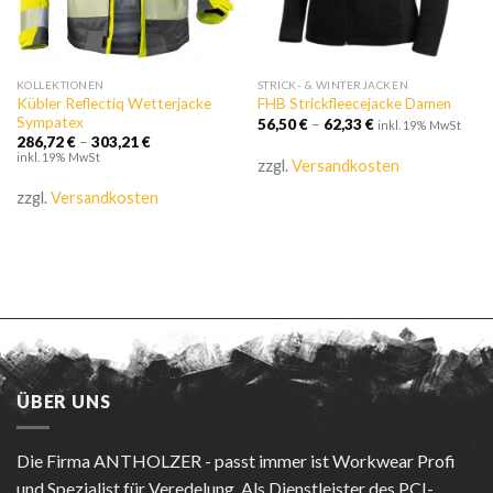
KOLLEKTIONEN
STRICK- & WINTERJACKEN
Kübler Reflectiq Wetterjacke
FHB Strickfleecejacke Damen
Sympatex
56,50
€
–
62,33
€
inkl. 19% MwSt
286,72
€
–
303,21
€
inkl. 19% MwSt
zzgl.
Versandkosten
zzgl.
Versandkosten
ÜBER UNS
Die Firma
ANTHOLZER - passt immer
ist Workwear Profi
und Spezialist für Veredelung. Als Dienstleister des PCI-