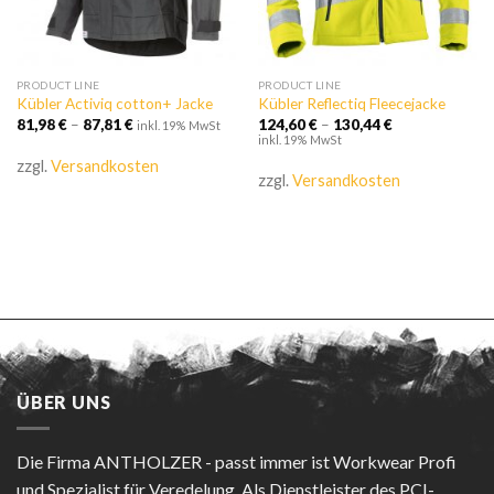
PRODUCT LINE
PRODUCT LINE
Kübler Activiq cotton+ Jacke
Kübler Reflectiq Fleecejacke
81,98
€
–
87,81
€
124,60
€
–
130,44
€
inkl. 19% MwSt
inkl. 19% MwSt
zzgl.
Versandkosten
zzgl.
Versandkosten
ÜBER UNS
Die Firma
ANTHOLZER - passt immer
ist Workwear Profi
und Spezialist für Veredelung. Als Dienstleister des PCI-