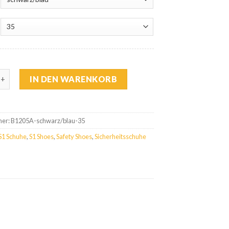
t Sicherheitssandale S1P Menge
IN DEN WARENKORB
mer:
B1205A-schwarz/blau-35
S1 Schuhe
,
S1 Shoes
,
Safety Shoes
,
Sicherheitsschuhe