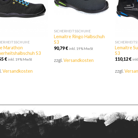
SICHERHEITSSCHUHE
Lemaitre Ringo Halbschuh
S3
HERHEITSSCHUHE
SICHERHEIT
e Marathon
Lemaitre Su
90,79
€
inkl. 19% MwSt
herheitshalbschuh S3
S3
,55
€
110,12
€
inkl. 19% MwSt
ink
zzgl.
Versandkosten
l.
Versandkosten
zzgl.
Versa