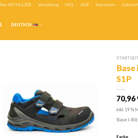
Über ANTHOLZER
Veredelung
FAQ
AGB
Impressum
Datensch
DEUTSCH
STARTSEI
Base 
Zur
S1P
Wunschliste
hinzufügen
70,96
inkl. 19 % 
Base i-Bit
Farbe