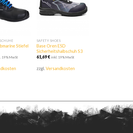
SSCHUHE
SAFETY SHOES
bmarine Stiefel
Base Oren ESD
Sicherheitshalbschuh S3
61,69
€
l. 19% MwSt
inkl. 19% MwSt
ndkosten
zzgl.
Versandkosten