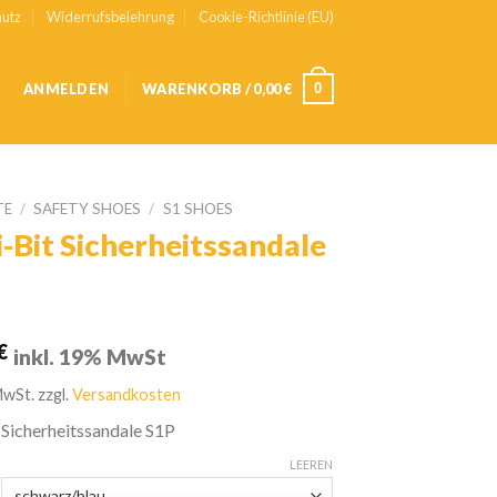
utz
Widerrufsbelehrung
Cookie-Richtlinie (EU)
0
ANMELDEN
WARENKORB /
0,00
€
TE
/
SAFETY SHOES
/
S1 SHOES
i-Bit Sicherheitssandale
€
inkl. 19% MwSt
MwSt.
zzgl.
Versandkosten
 Sicherheitssandale S1P
LEEREN