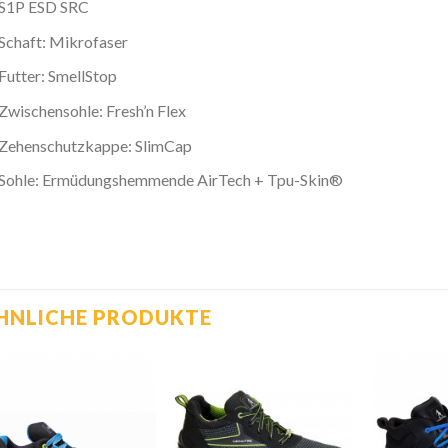
S1P ESD SRC
Schaft: Mikrofaser
Futter: SmellStop
Zwischensohle: Fresh’n Flex
Zehenschutzkappe: SlimCap
Sohle: Ermüdungshemmende AirTech + Tpu-Skin®
HNLICHE PRODUKTE
Zur
Zur
Wunschliste
Wunschliste
hinzufügen
hinzufügen