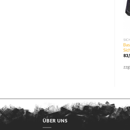
SAFETY SHOES
SAFETY SHOES
SIC
Base Be Browny
Bas
Steitz Sicherheitsstiefel S3
Sicherheitshalbschuh S3
Sic
145,98
€
inkl. 19% MwSt
70,59
€
83
inkl. 19% MwSt
zzgl.
Versandkosten
zzgl.
Versandkosten
zzg
ÜBER UNS