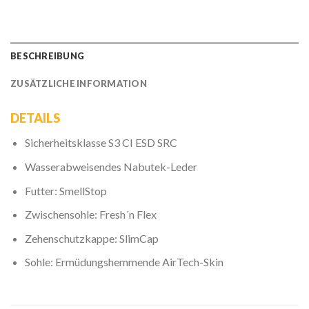
BESCHREIBUNG
ZUSÄTZLICHE INFORMATION
DETAILS
Sicherheitsklasse S3 CI ESD SRC
Wasserabweisendes Nabutek-Leder
Futter: SmellStop
Zwischensohle: Fresh´n Flex
Zehenschutzkappe: SlimCap
Sohle: Ermüdungshemmende AirTech-Skin