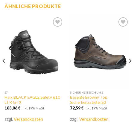
ÄHNLICHE PRODUKTE
Zur
Zur
Wunschliste
Wunschliste
hinzufügen
hinzufügen
S7
SICHERHEITSSCHUHE
Haix BLACK EAGLE Safety 610
Base Be Browny Top
LTR GTX
Sicherheitsstiefel S3
183,06
€
72,59
€
inkl. 19% MwSt
inkl. 19% MwSt
zzgl.
Versandkosten
zzgl.
Versandkosten