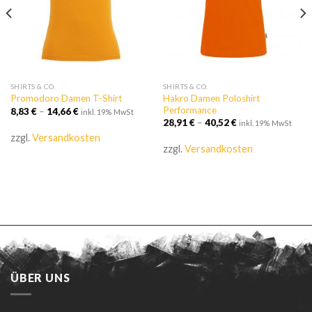
SHIRTS & CO.
SHIRTS & CO.
Hakro Damen Poloshirt
Promodoro Damen T-Shirt
Performance
8,83
€
–
14,66
€
inkl. 19% MwSt
28,91
€
–
40,52
€
inkl. 19% MwSt
zzgl.
Versandkosten
zzgl.
Versandkosten
ÜBER UNS