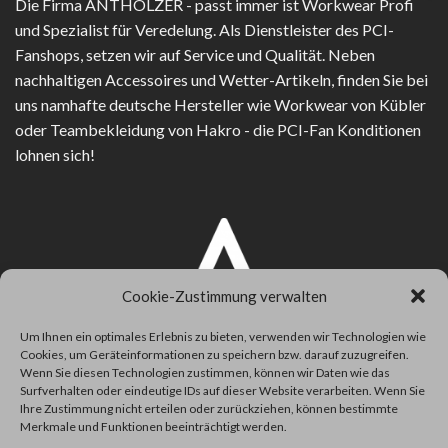
Die Firma
ANTHOLZER - passt immer
ist Workwear Profi
und Spezialist für Veredelung. Als Dienstleister des PCI-
Fanshops, setzen wir auf Service und Qualität. Neben
nachhaltigen Accessoires und Wetter-Artikeln, finden Sie bei
uns namhafte deutsche Hersteller wie Workwear von Kübler
oder Teambekleidung von Hakro - die PCI-Fan Konditionen
lohnen sich!
Cookie-Zustimmung verwalten
Um Ihnen ein optimales Erlebnis zu bieten, verwenden wir Technologien wie
Cookies, um Geräteinformationen zu speichern bzw. darauf zuzugreifen.
Wenn Sie diesen Technologien zustimmen, können wir Daten wie das
Surfverhalten oder eindeutige IDs auf dieser Website verarbeiten. Wenn Sie
Ihre Zustimmung nicht erteilen oder zurückziehen, können bestimmte
Merkmale und Funktionen beeinträchtigt werden.